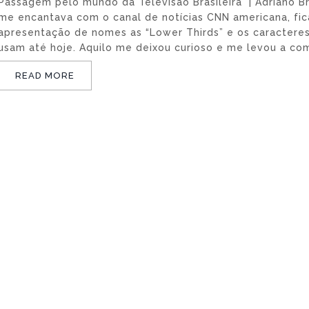
Passagem pelo mundo da Televisão Brasileira | Adriano B
me encantava com o canal de notícias CNN americana, fic
apresentação de nomes as “Lower Thirds” e os caractere
usam até hoje. Aquilo me deixou curioso e me levou a c
READ MORE