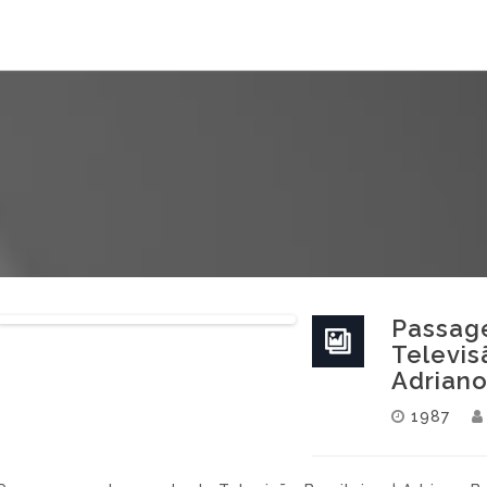
Passag
Televisã
Adriano
1987