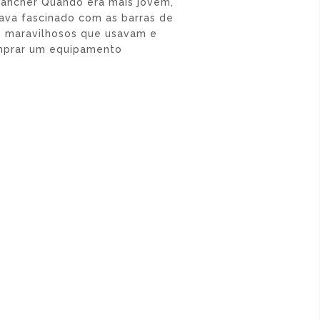
rancher Quando era mais jovem,
ava fascinado com as barras de
s maravilhosos que usavam e
omprar um equipamento