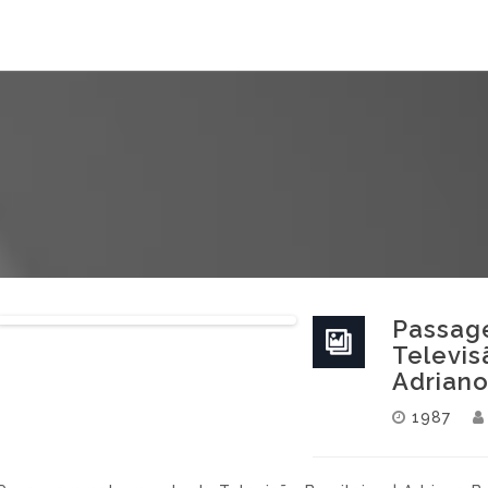
Passag
Televisã
Adriano
1987