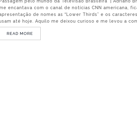
Passagem pelo mundo da Televisão Brasileira | Adriano B
me encantava com o canal de notícias CNN americana, fic
apresentação de nomes as “Lower Thirds” e os caractere
usam até hoje. Aquilo me deixou curioso e me levou a c
READ MORE