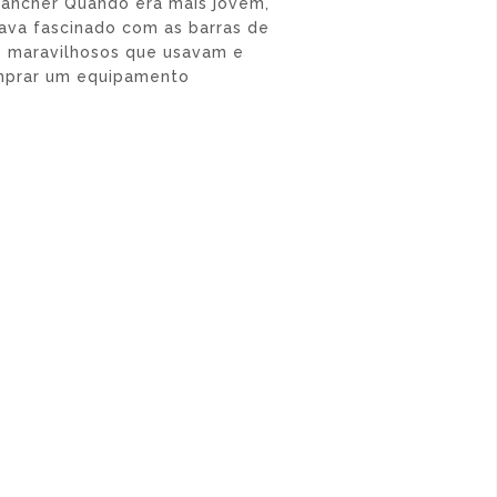
rancher Quando era mais jovem,
ava fascinado com as barras de
s maravilhosos que usavam e
omprar um equipamento